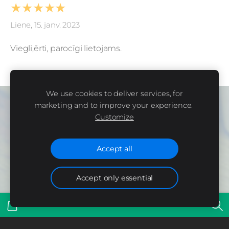
★★★★★
Liene, 15. janv. 2023
Viegli,ērti, parocīgi lietojams.
We use cookies to deliver services, for
Par mums
Veikals
Jaunumi
Kontakti
marketing and to improve your experience.
Customize
Sīkdatnes
Accept all
Informācija atjaunota 11.02.2024.
Accept only essential